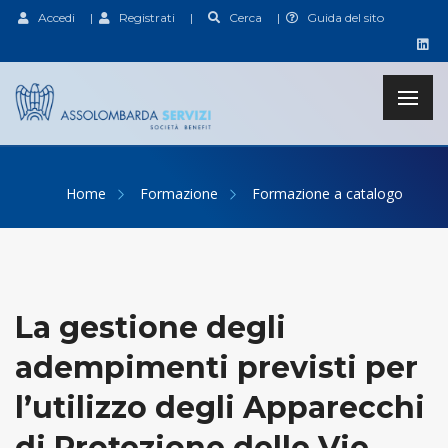
Accedi
|
Registrati
|
Cerca
|
Guida del sito
Home
Formazione
Formazione a catalogo
La gestione degli
adempimenti previsti per
l’utilizzo degli Apparecchi
di Protezione delle Vie