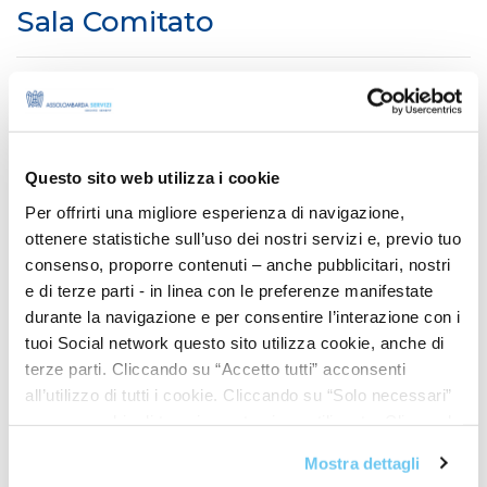
Sala Comitato
16 posti
PRENOTA
28 mq
Questo sito web utilizza i cookie
Via Haussmann, 11
Per offrirti una migliore esperienza di navigazione,
ottenere statistiche sull’uso dei nostri servizi e, previo tuo
consenso, proporre contenuti – anche pubblicitari, nostri
e di terze parti - in linea con le preferenze manifestate
CARATTERISTICHE
durante la navigazione e per consentire l’interazione con i
tuoi Social network questo sito utilizza cookie, anche di
terze parti. Cliccando su “Accetto tutti” acconsenti
COME RAGGIUNGERCI
all’utilizzo di tutti i cookie. Cliccando su “Solo necessari”
nessun cookie di tracciamento viene utilizzato. Cliccando
su “Personalizza le scelte” è possibile esprimere la
Mostra dettagli
propria volontà in relazione a ciascuna categoria di