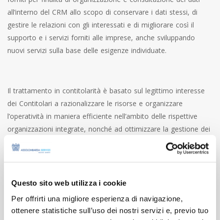
all’interno del CRM allo scopo di conservare i dati stessi, di
gestire le relazioni con gli interessati e di migliorare così il
supporto e i servizi forniti alle imprese, anche sviluppando
nuovi servizi sulla base delle esigenze individuate.
Il trattamento in contitolarità è basato sul legittimo interesse
dei Contitolari a razionalizzare le risorse e organizzare
l’operatività in maniera efficiente nell’ambito delle rispettive
organizzazioni integrate, nonché ad ottimizzare la gestione dei
loro rapporti e interazioni con le imprese, valorizzando la
complementarietà dei servizi offerti e migliorando così il
supporto e i servizi forniti alle imprese medesime e ciò anche
nell’interesse di queste ultime in ottica di sviluppo ed
Questo sito web utilizza i cookie
espansione.
Per offrirti una migliore esperienza di navigazione,
ottenere statistiche sull’uso dei nostri servizi e, previo tuo
Il conferimento dei dati è sempre volontario, tuttavia risulta