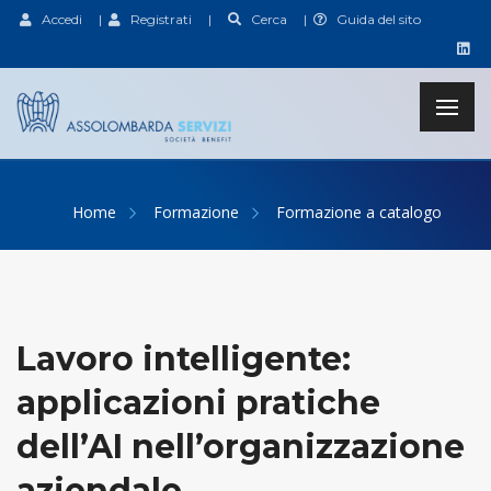
Accedi
|
Registrati
|
Cerca
|
Guida del sito
Home
Formazione
Formazione a catalogo
Lavoro intelligente:
applicazioni pratiche
dell’AI nell’organizzazione
aziendale