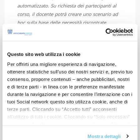
automatizzato. Su richiesta dei partecipanti al
corso, il docente potrà creare uno scenario ad
hoc sulla base delle necessità riscontrate.
Obiettivi formativi
Questo sito web utilizza i cookie
Per offrirti una migliore esperienza di navigazione,
Destinatari
ottenere statistiche sull’uso dei nostri servizi e, previo tuo
Docenti
consenso, proporre contenuti – anche pubblicitari, nostri
e di terze parti - in linea con le preferenze manifestate
Note
durante la navigazione e per consentire l’interazione con i
tuoi Social network questo sito utilizza cookie, anche di
Requisiti
terze parti. Cliccando su “Accetto tutti” acconsenti
all’utilizzo di tutti i cookie. Cliccando su “Solo necessari”
Referenti
nessun cookie di tracciamento viene utilizzato. Cliccando
su “Personalizza le scelte” è possibile esprimere la
Mostra dettagli
propria volontà in relazione a ciascuna categoria di