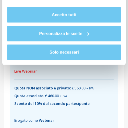
cookie del sito. Per ulteriori informazioni consulta la
SCARICA PRESENTAZIONE CORSO
Cookie Policy
.
Accetto tutti
EDIZIONI DISPONIBILI:
Personalizza le scelte
NOVEMBRE 2026
Solo necessari
INIZIO:
Martedì 24
*
Live Webinar
Quota NON associato e privato:
€ 560.00
+ IVA
Quota associato:
€ 460.00
+ IVA
Sconto del 10% dal secondo partecipante
Erogato come
Webinar