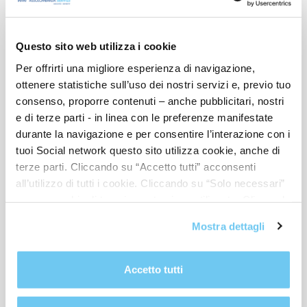
Questo sito web utilizza i cookie
Per offrirti una migliore esperienza di navigazione,
ottenere statistiche sull’uso dei nostri servizi e, previo tuo
consenso, proporre contenuti – anche pubblicitari, nostri
CORSI BUSINESS SKILL
e di terze parti - in linea con le preferenze manifestate
durante la navigazione e per consentire l’interazione con i
SALES E MARKETING
tuoi Social network questo sito utilizza cookie, anche di
terze parti. Cliccando su “Accetto tutti” acconsenti
Marketing con i dati del CRM: segmentazione,
riattivazione, personalizzazione con AI
all’utilizzo di tutti i cookie. Cliccando su “Solo necessari”
nessun cookie di tracciamento viene utilizzato. Cliccando
su “Personalizza le scelte” è possibile esprimere la
Vedi calendario (Prima disponibilità: 20-04-2027)
Mostra dettagli
propria volontà in relazione a ciascuna categoria di
Disponibile per formazione in azienda
cookie del sito. Per ulteriori informazioni consulta la
8 ore
Cookie Policy
.
Accetto tutti