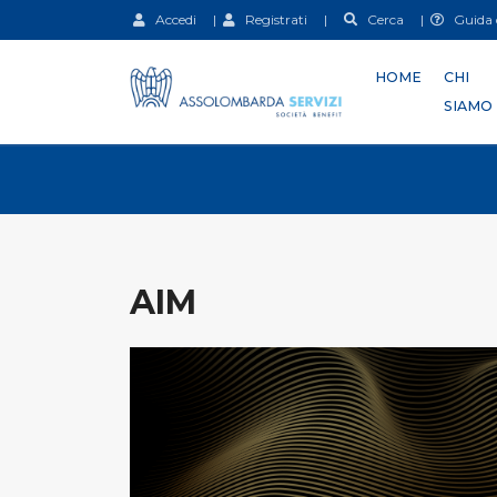
Accedi
|
Registrati
|
Cerca
|
Guida d
HOME
CHI
SIAMO
AIM