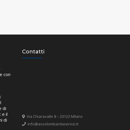
Contatti
–
ne con
i
l
 di
 e il
Via Chiaravalle 8 – 20122 Milano
i di
info@assolombardaservizi.it