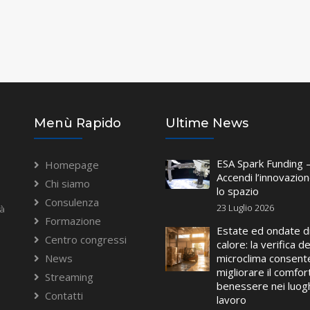
Menù Rapido
Ultime News
ESA Spark Funding 
Homepage
Accendi l’innovazio
Chi siamo
lo spazio
Consulenza
23 Luglio 2026
tà
Formazione
Estate ed ondate d
Centro congressi
calore: la verifica de
News
microclima consente
migliorare il comfort
Streaming
benessere nei luogh
Contatti
lavoro