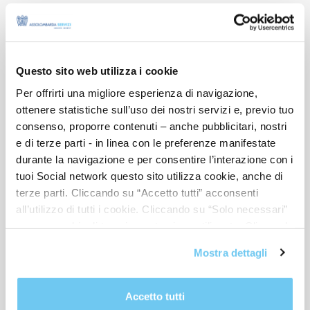
NELLA STESSA CATEGORIA
Questo sito web utilizza i cookie
Per offrirti una migliore esperienza di navigazione,
ottenere statistiche sull’uso dei nostri servizi e, previo tuo
consenso, proporre contenuti – anche pubblicitari, nostri
e di terze parti - in linea con le preferenze manifestate
durante la navigazione e per consentire l’interazione con i
tuoi Social network questo sito utilizza cookie, anche di
terze parti. Cliccando su “Accetto tutti” acconsenti
all’utilizzo di tutti i cookie. Cliccando su “Solo necessari”
nessun cookie di tracciamento viene utilizzato. Cliccando
su “Personalizza le scelte” è possibile esprimere la
Mostra dettagli
propria volontà in relazione a ciascuna categoria di
MILE SCHOOL
cookie del sito. Per ulteriori informazioni consulta la
Cookie Policy
.
Accetto tutti
CONVENZIONE ASSOLOMBARDA
Condizione