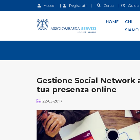
Accedi
|
Registrati
|
Cerca
|
Guida d
HOME
CHI
SIAMO
Gestione Social Network a
tua presenza online
22-03-2017