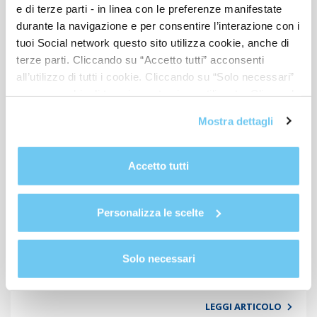
e di terze parti - in linea con le preferenze manifestate
durante la navigazione e per consentire l’interazione con i
tuoi Social network questo sito utilizza cookie, anche di
terze parti. Cliccando su “Accetto tutti” acconsenti
all’utilizzo di tutti i cookie. Cliccando su “Solo necessari”
nessun cookie di tracciamento viene utilizzato. Cliccando
su “Personalizza le scelte” è possibile esprimere la
Mostra dettagli
propria volontà in relazione a ciascuna categoria di
cookie del sito. Per ulteriori informazioni consulta la
Cookie Policy
.
Accetto tutti
CYBER SECURITY
15-09-2017
Personalizza le scelte
La cyber security non è più un’opzione
Gli attacchi cyber possono compromettere la produttività delle
Solo necessari
imprese. Insieme ad Assolombarda possiamo proteggerti con la
cyber security
LEGGI ARTICOLO