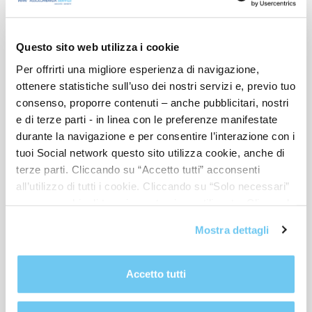
LEGGI ARTICOLO
Questo sito web utilizza i cookie
Per offrirti una migliore esperienza di navigazione,
ottenere statistiche sull’uso dei nostri servizi e, previo tuo
consenso, proporre contenuti – anche pubblicitari, nostri
e di terze parti - in linea con le preferenze manifestate
durante la navigazione e per consentire l’interazione con i
tuoi Social network questo sito utilizza cookie, anche di
terze parti. Cliccando su “Accetto tutti” acconsenti
all’utilizzo di tutti i cookie. Cliccando su “Solo necessari”
nessun cookie di tracciamento viene utilizzato. Cliccando
su “Personalizza le scelte” è possibile esprimere la
Mostra dettagli
propria volontà in relazione a ciascuna categoria di
cookie del sito. Per ulteriori informazioni consulta la
FORMAZIONE
Cookie Policy
.
22-03-2021
Accetto tutti
Come sta cambiando il processo di vendita e quali
strategie adattare?