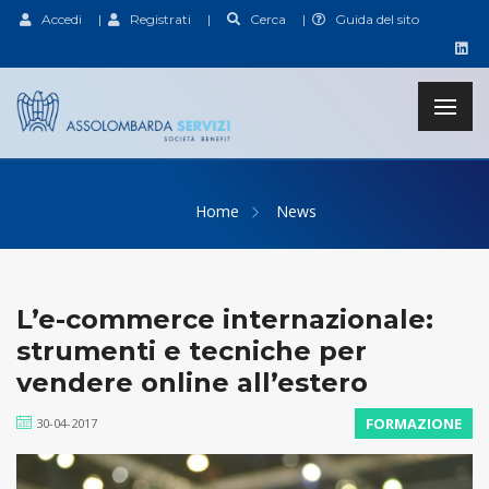
Accedi
|
Registrati
|
Cerca
|
Guida del sito
Home
News
L’e-commerce internazionale:
strumenti e tecniche per
vendere online all’estero
FORMAZIONE
30-04-2017