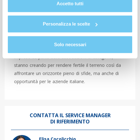
Se è evidente che l’export attraverso l’e-commerce è
Cookie Policy
.
Accetto tutti
una opportunità che le imprese italiane debbono
valutare al fine di competere nel contesto di
Personalizza le scelte
globalizzazione in cui siamo immersi, è però vero che
gli sforzi che sono richiesti necessitano di un
approccio di sistema: ben vengano pertanto le
Solo necessari
iniziative che, in termini di accordi e di formazione alle
imprese da parte delle associazioni di categoria,
stanno creando per rendere fertile il terreno così da
affrontare un orizzonte pieno di sfide, ma anche di
opportunità per le aziende italiane.
CONTATTA IL SERVICE MANAGER
DI RIFERIMENTO
Elisa Cocolicchio