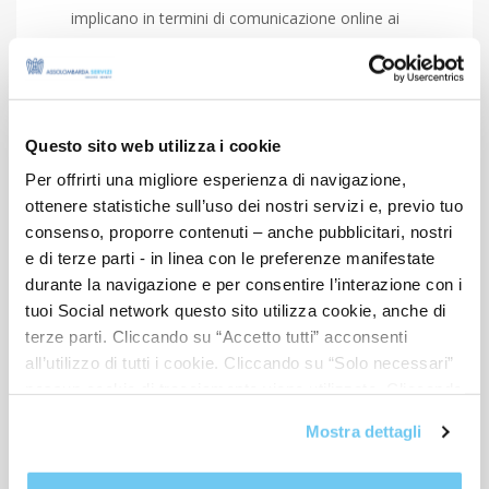
implicano in termini di comunicazione online ai
consumatori e di adempimenti da attuare;
la
scelta della logistica
, sia in termini di evasione
dell’ordine che di gestione dei resi, con le relative
valutazioni in termini di outsourcing che possono
Questo sito web utilizza i cookie
derivarne (full service provider, spedizioniere
Per offrirti una migliore esperienza di navigazione,
internazionale, adozione di modelli di dropshipping,
ottenere statistiche sull’uso dei nostri servizi e, previo tuo
…) considerando che la mancata trasparenza delle
consenso, proporre contenuti – anche pubblicitari, nostri
condizioni e dei costi delle spedizioni è così rilevante
e di terze parti - in linea con le preferenze manifestate
che la Commissione Europea sta introducendo
durante la navigazione e per consentire l’interazione con i
azioni specifiche attraverso una direttiva ad-hoc
tuoi Social network questo sito utilizza cookie, anche di
sulla “
Parcel delivery
”;
terze parti. Cliccando su “Accetto tutti” acconsenti
L’adozione dei
metodi di pagamento più comuni
all’utilizzo di tutti i cookie. Cliccando su “Solo necessari”
nel mercato di riferimento;
nessun cookie di tracciamento viene utilizzato. Cliccando
La cura delle
attività post-vendita
soprattutto in
su “Personalizza le scelte” è possibile esprimere la
Mostra dettagli
propria volontà in relazione a ciascuna categoria di
termini di customer care.
cookie del sito. Per ulteriori informazioni consulta la