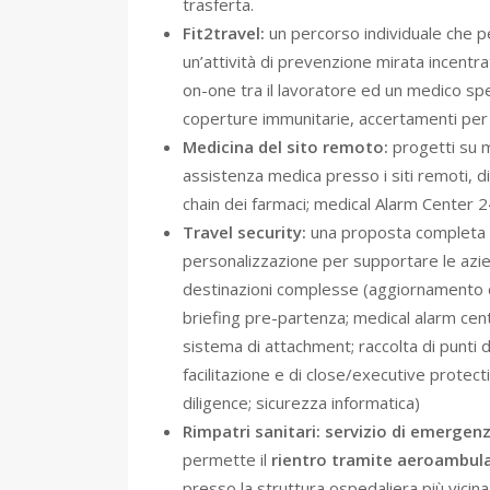
trasferta.
Fit2travel:
un percorso individuale che pe
un’attività di prevenzione mirata incentra
on-one tra il lavoratore ed un medico spe
coperture immunitarie, accertamenti per i
Medicina del sito remoto:
progetti su m
assistenza medica presso i siti remoti, dif
chain dei farmaci; medical Alarm Center 2
Travel security:
una proposta completa di 
personalizzazione per supportare le azie
destinazioni complesse (aggiornamento de
briefing pre-partenza; medical alarm cente
sistema di attachment; raccolta di punti d’
facilitazione e di close/executive protec
diligence; sicurezza informatica)
Rimpatri sanitari:
servizio di emergen
permette il
rientro tramite aeroambula
presso la struttura ospedaliera più vicina