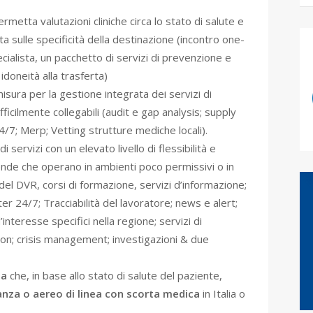
rmetta valutazioni cliniche circa lo stato di salute e
ta sulle specificità della destinazione (incontro one-
cialista, un pacchetto di servizi di prevenzione e
doneità alla trasferta)
isura per la gestione integrata dei servizi di
ficilmente collegabili (audit e gap analysis; supply
4/7; Merp; Vetting strutture mediche locali).
servizi con un elevato livello di flessibilità e
nde che operano in ambienti poco permissivi o in
l DVR, corsi di formazione, servizi d’informazione;
r 24/7; Tracciabilità del lavoratore; news e alert;
interesse specifici nella regione; servizi di
tion; crisis management; investigazioni & due
za
che, in base allo stato di salute del paziente,
nza o aereo di linea con scorta medica
in Italia o
.