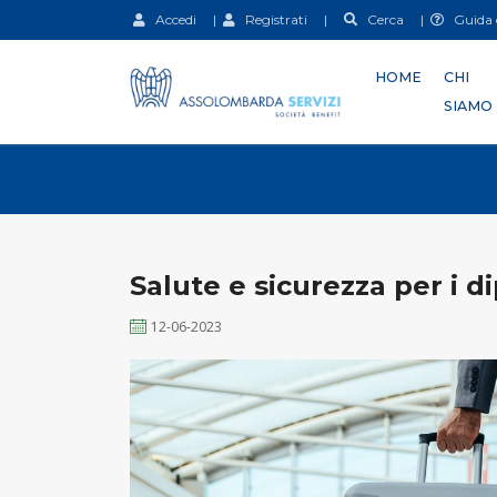
Accedi
|
Registrati
|
Cerca
|
Guida d
HOME
CHI
SIAMO
Salute e sicurezza per i di
12-06-2023