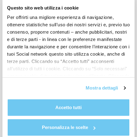
Questo sito web utilizza i cookie
Per offrirti una migliore esperienza di navigazione,
ottenere statistiche sull’uso dei nostri servizi e, previo tuo
consenso, proporre contenuti – anche pubblicitari, nostri
e di terze parti - in linea con le preferenze manifestate
EFFETTUA RICERCA
durante la navigazione e per consentire l’interazione con i
tuoi Social network questo sito utilizza cookie, anche di
terze parti. Cliccando su “Accetto tutti” acconsenti
all’utilizzo di tutti i cookie. Cliccando su “Solo necessari”
nessun cookie di tracciamento viene utilizzato. Cliccando
ULTIME NOTIZIE
su “Personalizza le scelte” è possibile esprimere la
Mostra dettagli
propria volontà in relazione a ciascuna categoria di
cookie del sito. Per ulteriori informazioni consulta la
ESA Spark Funding – Accendi
Cookie Policy
.
Accetto tutti
l’innovazione con lo spazio
23-07-2026
Finanza, Credito, Contabilità e Legal
Personalizza le scelte