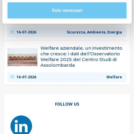
Estate ed ondate di calore: la verifica
del microclima consente di
Solo necessari
migliorare il comfort e il benessere
nei luoghi di lavoro
16-07-2026
Sicurezza, Ambiente, Energia
Welfare aziendale, un investimento
che cresce: i dati dell’Osservatorio
Welfare 2025 del Centro Studi di
Assolombarda
16-07-2026
Welfare
FOLLOW US