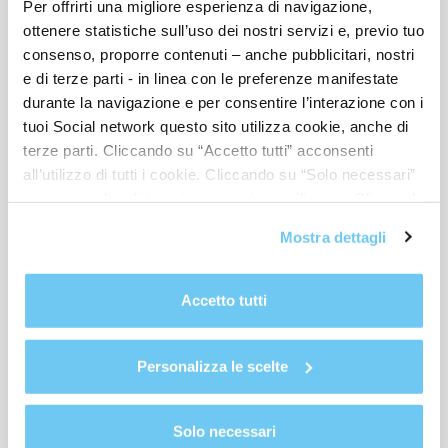
Per offrirti una migliore esperienza di navigazione,
ottenere statistiche sull’uso dei nostri servizi e, previo tuo
Acconsento
Non acconsento
consenso, proporre contenuti – anche pubblicitari, nostri
e di terze parti - in linea con le preferenze manifestate
durante la navigazione e per consentire l’interazione con i
tuoi Social network questo sito utilizza cookie, anche di
terze parti. Cliccando su “Accetto tutti” acconsenti
INVIA RICHIESTA
all’utilizzo di tutti i cookie. Cliccando su “Solo necessari”
nessun cookie di tracciamento viene utilizzato. Cliccando
su “Personalizza le scelte” è possibile esprimere la
Mostra dettagli
propria volontà in relazione a ciascuna categoria di
cookie del sito. Per ulteriori informazioni consulta la
ARTICOLI CORRELATI
Cookie Policy
.
Accetto tutti
Personalizza le scelte
Solo necessari