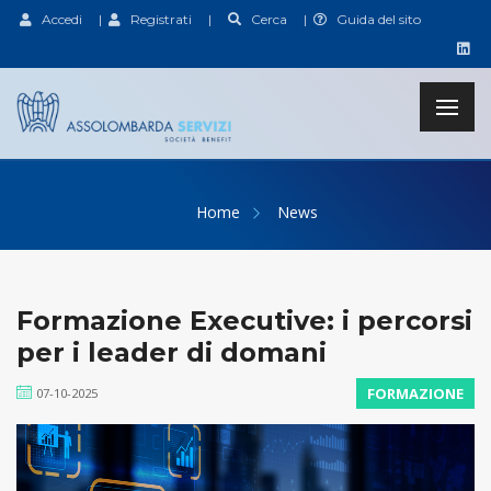
Accedi
|
Registrati
|
Cerca
|
Guida del sito
Home
News
Formazione Executive: i percorsi
per i leader di domani
FORMAZIONE
07-10-2025