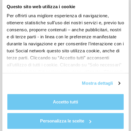
Questo sito web utilizza i cookie
Per offrirti una migliore esperienza di navigazione,
ottenere statistiche sull’uso dei nostri servizi e, previo tuo
consenso, proporre contenuti – anche pubblicitari, nostri
e di terze parti - in linea con le preferenze manifestate
durante la navigazione e per consentire l’interazione con i
tuoi Social network questo sito utilizza cookie, anche di
terze parti. Cliccando su “Accetto tutti” acconsenti
all’utilizzo di tutti i cookie. Cliccando su “Solo necessari”
nessun cookie di tracciamento viene utilizzato. Cliccando
su “Personalizza le scelte” è possibile esprimere la
Mostra dettagli
propria volontà in relazione a ciascuna categoria di
cookie del sito. Per ulteriori informazioni consulta la
Cookie Policy
.
Accetto tutti
Richiesta di consenso
Letta e compresa
l’informativa privacy
ai sensi dell’art. 13
Personalizza le scelte
GDPR, per il trattamento dei miei dati personali da parte