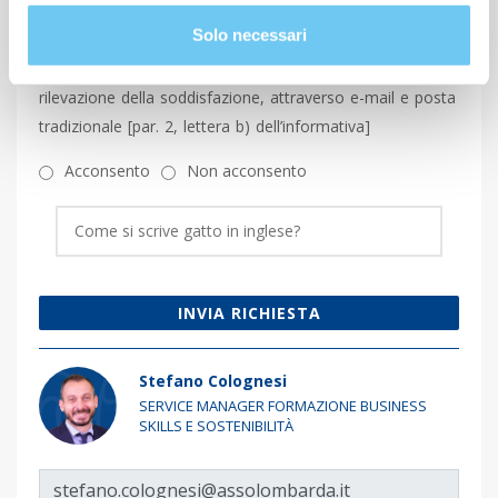
di Assolombarda Servizi S.p.A. per attività di marketing,
Solo necessari
quali l’invio di comunicazioni commerciali, la vendita
diretta, le ricerche di mercato e le indagini per la
rilevazione della soddisfazione, attraverso e-mail e posta
tradizionale [par. 2, lettera b) dell’informativa]
Acconsento
Non acconsento
INVIA RICHIESTA
Stefano Colognesi
SERVICE MANAGER FORMAZIONE BUSINESS
SKILLS E SOSTENIBILITÀ