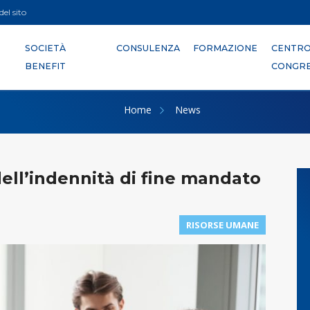
el sito
SOCIETÀ
CONSULENZA
FORMAZIONE
CENTR
BENEFIT
CONGRE
Home
News
 dell’indennità di fine mandato
RISORSE UMANE