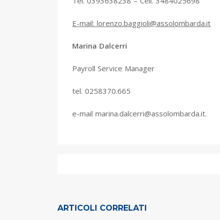
Tel. 0393638238 – Cell. 3484025698
E-mail: lorenzo.baggioli@assolombarda.it
Marina Dalcerri
Payroll Service Manager
tel. 0258370.665
e-mail marina.dalcerri@assolombarda.it.
ARTICOLI CORRELATI