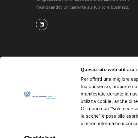
focalizzandoti unicamente sul tuo core business.
Questo sito web utilizza i
Per offrirti una migliore es
tuo consenso, proporre cont
manifestate durante la navi
utilizza cookie, anche di ter
Cliccando su “Solo necessa
le scelte” è possibile espr
ulteriori informazioni consu
© 2026 ASSOLOMBARDA Servizi S.p.A. – Società Benefi