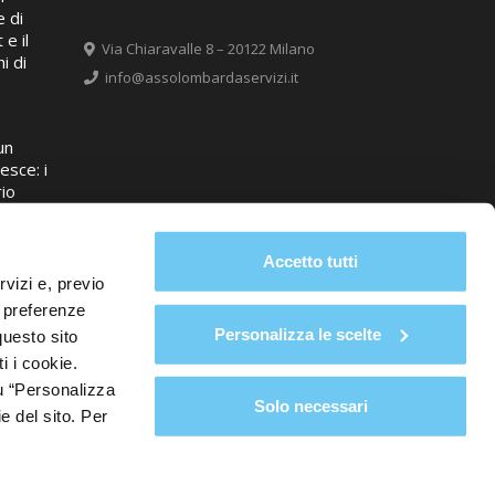
 di
 e il
Via Chiaravalle 8 – 20122 Milano
i di
info@assolombardaservizi.it
un
esce: i
rio
entro
rda
Accetto tutti
rvizi e, previo
e preferenze
Personalizza le scelte
questo sito
i i cookie.
u “Personalizza
Solo necessari
e del sito. Per
ta ad attività di direzione e coordinamento da parte