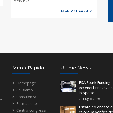
retributiva...
LEGGI ARTICOLO
Menù Rapido
Ultime News
ESA Spark Funding 
Homepage
Accendi l’innovazio
Chi siamo
lo spazio
Consulenza
23 Luglio 2026
tà
Formazione
Estate ed ondate d
Centro congressi
calore: la verifica de