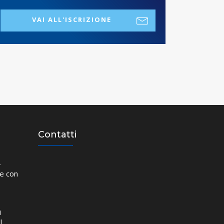
VAI ALL'ISCRIZIONE
Contatti
–
ne con
i
l