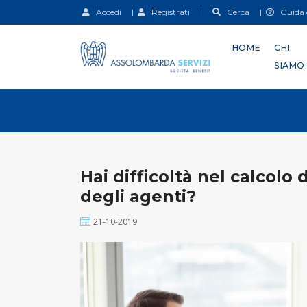
Accedi
|
Registrati
|
Cerca
|
Guida d
HOME
CHI
SIAMO
Hai difficoltà nel calcolo
degli agenti?
21-10-2019