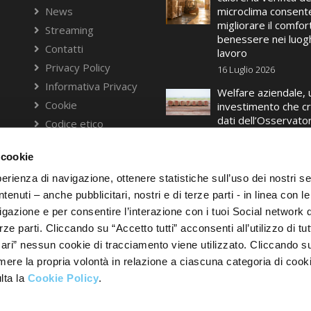
News
microclima consente
migliorare il comfort
Streaming
benessere nei luogh
Contatti
lavoro
Privacy Policy
16 Luglio 2026
Informativa Privacy
Welfare aziendale, 
Cookie
investimento che cr
dati dell’Osservato
Codice etico
Welfare 2025 del C
Modello di
Studi di Assolomba
organizzazione,
 cookie
gestione e controllo
16 Luglio 2026
perienza di navigazione, ottenere statistiche sull’uso dei nostri se
Whistleblowing
enuti – anche pubblicitari, nostri e di terze parti - in linea con l
Certificato ISO
9001:2015
gazione e per consentire l’interazione con i tuoi Social network 
ze parti. Cliccando su “Accetto tutti” acconsenti all’utilizzo di tutt
Trasparenza delle
Erogazioni Pubbliche
ri” nessun cookie di tracciamento viene utilizzato. Cliccando s
imere la propria volontà in relazione a ciascuna categoria di cooki
lta la
Cookie Policy
.
t a socio unico Capitale Sociale: euro 4.386.000 interamente versato Sogget
della controllante Assolombarda