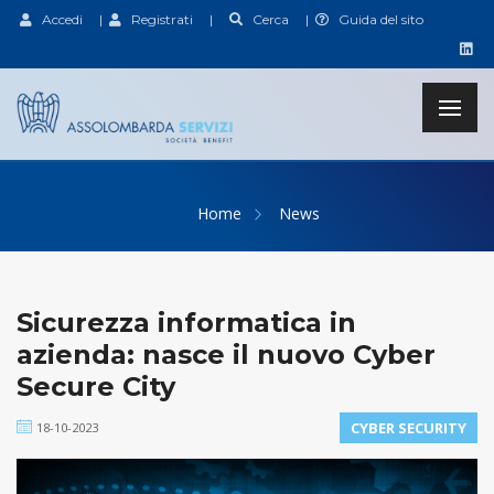
Accedi
|
Registrati
|
Cerca
|
Guida del sito
Home
News
Sicurezza informatica in
azienda: nasce il nuovo Cyber
Secure City
CYBER SECURITY
18-10-2023