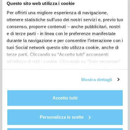
Questo sito web utilizza i cookie
Per offrirti una migliore esperienza di navigazione,
ottenere statistiche sull’uso dei nostri servizi e, previo tuo
consenso, proporre contenuti – anche pubblicitari, nostri
e di terze parti - in linea con le preferenze manifestate
durante la navigazione e per consentire l’interazione con i
tuoi Social network questo sito utilizza cookie, anche di
terze parti. Cliccando su “Accetto tutti” acconsenti
all’utilizzo di tutti i cookie. Cliccando su “Solo necessari”
nessun cookie di tracciamento viene utilizzato. Cliccando
su “Personalizza le scelte” è possibile esprimere la
Mostra dettagli
propria volontà in relazione a ciascuna categoria di
cookie del sito. Per ulteriori informazioni consulta la
Cookie Policy
.
RISORSE UMANE
Accetto tutti
20-01-2020
Come aiutare il personale a raggiungere gli
Personalizza le scelte
obiettivi aziendali prefissati?
Siamo a inizio anno e per le aziende e i loro dipendenti è