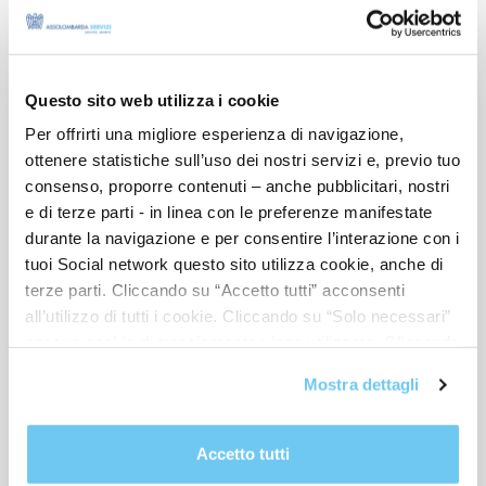
INVIA RICHIESTA
Elena Radaelli
Questo sito web utilizza i cookie
INTERNAL BACK OFFICE MANAGER E SERVICE
Per offrirti una migliore esperienza di navigazione,
MANAGER CONTABILITÀ
ottenere statistiche sull’uso dei nostri servizi e, previo tuo
consenso, proporre contenuti – anche pubblicitari, nostri
e di terze parti - in linea con le preferenze manifestate
durante la navigazione e per consentire l’interazione con i
tuoi Social network questo sito utilizza cookie, anche di
terze parti. Cliccando su “Accetto tutti” acconsenti
all’utilizzo di tutti i cookie. Cliccando su “Solo necessari”
nessun cookie di tracciamento viene utilizzato. Cliccando
su “Personalizza le scelte” è possibile esprimere la
Mostra dettagli
propria volontà in relazione a ciascuna categoria di
cookie del sito. Per ulteriori informazioni consulta la
Cookie Policy
.
Accetto tutti