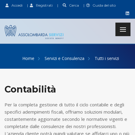
Accedi
|
Registrati
|
Cerca
|
Guida del sito
Home
Servizi e Consulenza
Tutti i servizi
Contabilità
Per la completa gestione di tutto il ciclo contabile e degli
specifici adempimenti fiscali, offriamo soluzioni modulari,
costantemente aggiornate secondo le normative vigenti e
completate dalle consulenze dei nostri professionisti.
L’azienda cliente potrà quindi valutare se affidarci uno o più