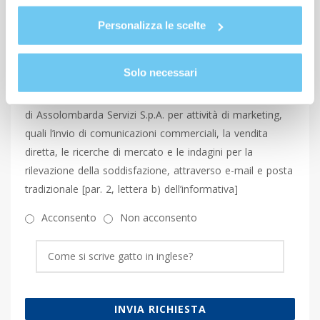
Personalizza le scelte
Richiesta di consenso
Solo necessari
Letta e compresa
l’informativa privacy
ai sensi dell’art. 13
GDPR, per il trattamento dei miei dati personali da parte
di Assolombarda Servizi S.p.A. per attività di marketing,
quali l’invio di comunicazioni commerciali, la vendita
diretta, le ricerche di mercato e le indagini per la
rilevazione della soddisfazione, attraverso e-mail e posta
tradizionale [par. 2, lettera b) dell’informativa]
Acconsento
Non acconsento
INVIA RICHIESTA