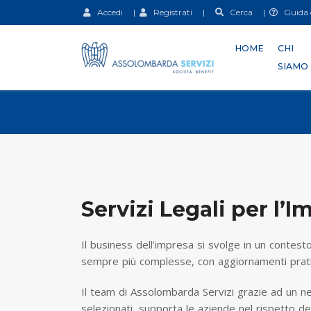
Accedi
|
Registrati
|
Cerca
|
Guida d
HOME
CHI
SIAMO
Servizi Legali per l’I
Il business dell’impresa si svolge in un contesto
sempre più complesse, con aggiornamenti prati
Il team di Assolombarda Servizi grazie ad un ne
selezionati, supporta le aziende nel rispetto de