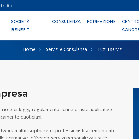
el sito
SOCIETÀ
CONSULENZA
FORMAZIONE
CENTR
BENEFIT
CONGRE
Home
Servizi e Consulenza
Tutti i servizi
mpresa
 ricco di leggi, regolamentazioni e prassi applicative
camente quotidiani.
twork multidisciplinare di professionisti attentamente
lle normative, offrendo servizi personalizzati sulle