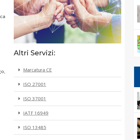
ica
Altri Servizi:
Marcatura CE
go
,
ISO 27001
ISO 37001
IATF 16949
ISO 13485